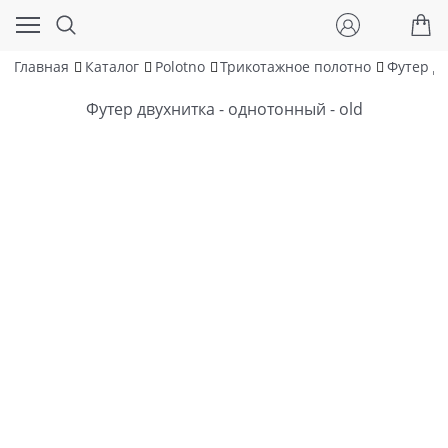
Главная
Каталог
Polotno
Трикотажное полотно
Футер д
Футер двухнитка - однотонный - old