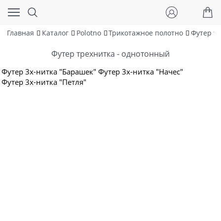
Главная
Каталог
Polotno
Трикотажное полотно
Футер т
Футер трехнитка - однотонный
Футер 3х-нитка "Барашек"
Футер 3х-нитка "Начес"
Футер 3х-нитка "Петля"